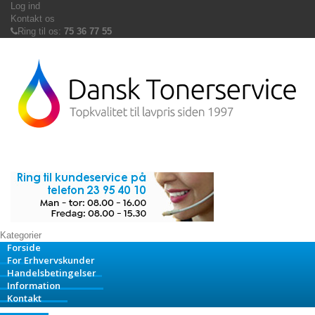
Log ind
Kontakt os
Ring til os:
75 36 77 55
Kategorier
Forside
For Erhvervskunder
Handelsbetingelser
Information
Kontakt