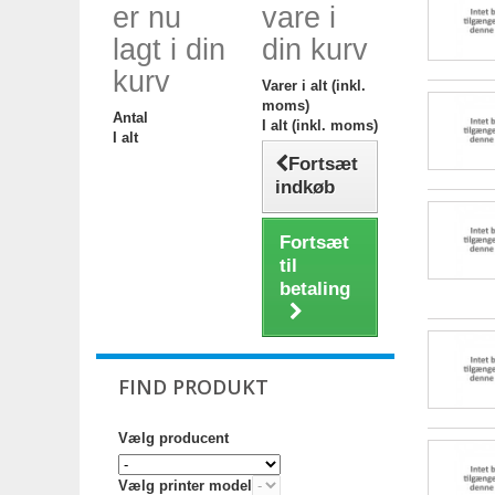
er nu
vare i
lagt i din
din kurv
kurv
Varer i alt (inkl.
moms)
Antal
I alt (inkl. moms)
I alt
Fortsæt
indkøb
Fortsæt
til
betaling
FIND PRODUKT
Vælg producent
Vælg printer model