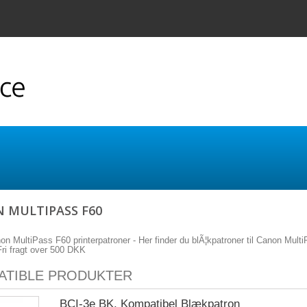
 MULTIPASS F60
non MultiPass F60 printerpatroner - Her finder du blÃ¦kpatroner til Canon MultiPa
 Fri fragt over 500 DKK
ATIBLE PRODUKTER
BCI-3e BK, Kompatibel Blækpatron