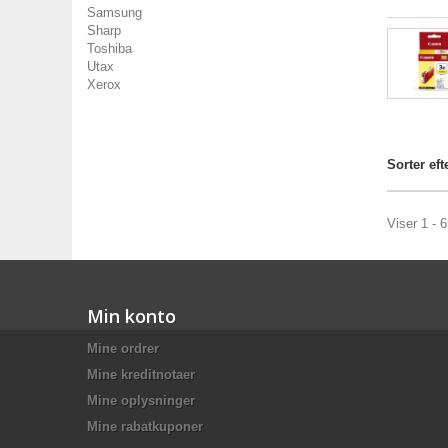
Samsung
Sharp
Toshiba
Utax
Xerox
Sorter eft
Viser 1 - 
Min konto
Mine ordrer
Mine kreditnotaer
Mine oplysninger
Mine rabatkuponer