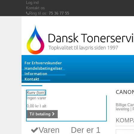
Log ind
Kontakt os
Ring til os:
75 36 77 55
For Erhvervskunder
Handelsbetingelser
Information
Kontakt
CANON
Kurv
(tom)
Ingen varer
Billige Ca
0,00 kr
I alt
levering |
Til betaling
KOMP
Varen
Der er 1