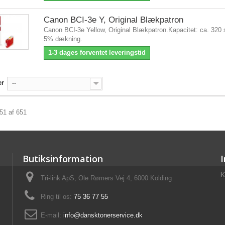
Canon BCI-3e Y, Original Blækpatron
Canon BCI-3e Yellow, Original Blækpatron.Kapacitet: ca. 320 
5% dækning.
1-3 dages forventet leveringstid
er
--
651 af 651
Butiksinformation
K
Tri-link ApS, Ole Rømers Vej 4, 6000 Kolding
Ring til os:
75 36 77 55
E-mail:
info@dansktonerservice.dk