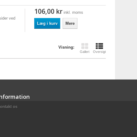
106,00 kr
inkl. moms
sider ved
Læg i kurv
Mere
Visning:
Galleri
Oversigt
Information
ontakt os