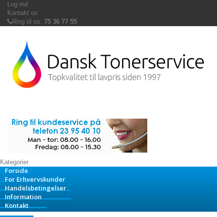
Log ind
Kontakt os
Ring til os:
75 36 77 55
Kategorier
Forside
For Erhvervskunder
Handelsbetingelser
Information
Kontakt