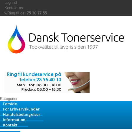
Log ind
Kontakt os
Ring til os:
75 36 77 55
Kategorier
Forside
For Erhvervskunder
Handelsbetingelser
Information
Kontakt