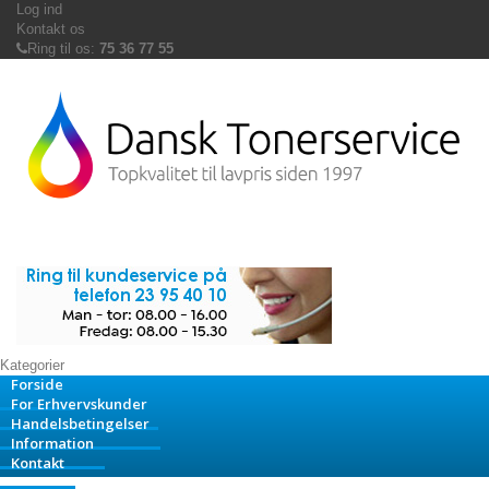
Log ind
Kontakt os
Ring til os:
75 36 77 55
Kategorier
Forside
For Erhvervskunder
Handelsbetingelser
Information
Kontakt