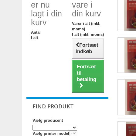
er nu
vare i
lagt i din
din kurv
kurv
Varer i alt (inkl.
moms)
Antal
I alt (inkl. moms)
I alt
Fortsæt
indkøb
Fortsæt
til
betaling
FIND PRODUKT
Vælg producent
Vælg printer model