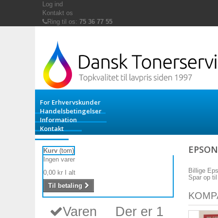
Log ind
Kontakt os
Ring til os:
75 36 77 55
For Erhvervskunder
Handelsbetingelser
Information
Kontakt
EPSON
Kurv
(tom)
Ingen varer
Billige Ep
0,00 kr
I alt
Spar op ti
Til betaling
KOMP
Varen
Der er 1