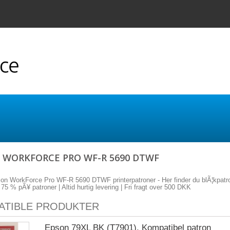
 WORKFORCE PRO WF-R 5690 DTWF
son WorkForce Pro WF-R 5690 DTWF printerpatroner - Her finder du blÃ¦kpatr
l 75 % pÃ¥ patroner | Altid hurtig levering | Fri fragt over 500 DKK
ATIBLE PRODUKTER
Epson 79XL BK (T7901), Kompatibel patron