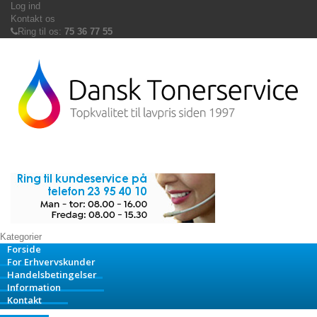
Log ind
Kontakt os
Ring til os:
75 36 77 55
Kategorier
Forside
For Erhvervskunder
Handelsbetingelser
Information
Kontakt